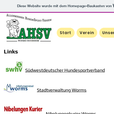
Diese Website wurde mit dem Homepage-Baukasten von
Start
Verein
Unse
Links
Südwestdeutscher Hundesportverband
Stadtverwaltung Worms
Nibelungenkurier Worms