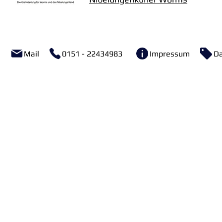
Mail
0151 - 22434983
Impressum
Da