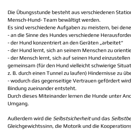
Die Übungsstunde besteht aus verschiedenen Statio
Mensch-Hund- Team bewältigt werden.
Es sind verschiedene Aufgaben zu meistern, bei den
- an die Sinne des Hundes verschiedene Herausforde
- der Hund konzentriert an den Geräten „arbeitet“
- der Hund lernt, sich an seinem Menschen zu orienti
- der Mensch lernt, sich auf seinen Hund einzustelle
gemeinsam
(für den Hund vielleicht schwierige Situa
z. B. durch einen Tunnel zu laufen)
Hindernisse zu üb
- wodurch das gegenseitige Vertrauen gefördert wird
Bindung zueinander entsteht.
Durch dieses Miteinander lernen die Hunde unter A
Umgang.
Außerdem wird die
Selbstsicherheit
und das
Selbstb
Gleichgewichtssinn, die Motorik und die Kooperation