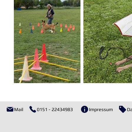
Mail
0151 - 22434983
Impressum
Da