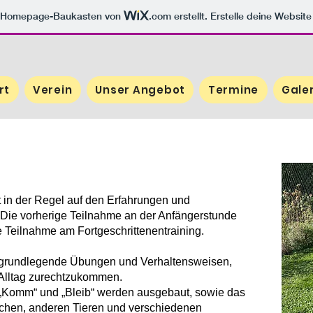
m Homepage-Baukasten von
.com
erstellt. Erstelle deine Websit
rt
Verein
Unser Angebot
Termine
Gale
ut in der Regel auf den Erfahrungen und
 Die vorherige Teilnahme an der Anfängerstunde
e Teilnahme am Fortgeschrittenentraining.
t grundlegende Übungen und Verhaltensweisen,
m Alltag zurechtzukommen.
 „Komm“ und „Bleib“ werden ausgebaut, sowie das
en, anderen Tieren und verschiedenen